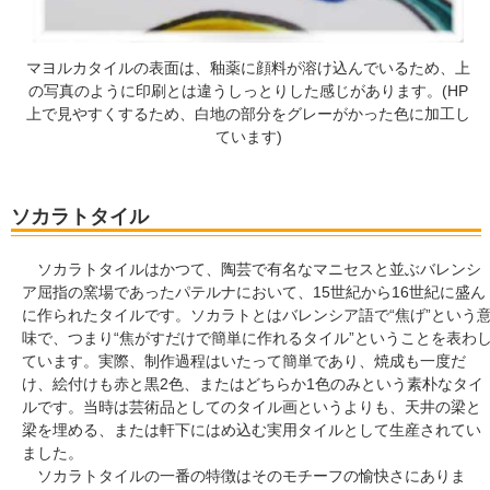
マヨルカタイルの表面は、釉薬に顔料が溶け込んでいるため、上
の写真のように印刷とは違うしっとりした感じがあります。(HP
上で見やすくするため、白地の部分をグレーがかった色に加工し
ています)
ソカラトタイル
ソカラトタイルはかつて、陶芸で有名なマニセスと並ぶバレンシ
ア屈指の窯場であったパテルナにおいて、15世紀から16世紀に盛ん
に作られたタイルです。ソカラトとはバレンシア語で“焦げ”という
味で、つまり“焦がすだけで簡単に作れるタイル”ということを表わ
ています。実際、制作過程はいたって簡単であり、焼成も一度だ
け、絵付けも赤と黒2色、またはどちらか1色のみという素朴なタイ
ルです。当時は芸術品としてのタイル画というよりも、天井の梁と
梁を埋める、または軒下にはめ込む実用タイルとして生産されてい
ました。
ソカラトタイルの一番の特徴はそのモチーフの愉快さにありま