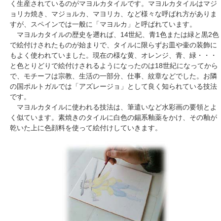
く生産されているのがマヨルカタイルです。マヨルカタイルはマジ
ョリカ焼き、マジョルカ、マヨリカ、など様々な呼ばれ方がありま
すが、スペインでは一般に「マヨルカ」と呼ばれています。
マヨルカタイルの歴史を遡れば、14世紀、青1色または緑と黒2色
で絵付けされたものが始まりで、タイルに限らずお皿や壷の装飾に
もよく使われていました。現在の様な黄、オレンジ、青、緑・・・
と色とりどりで絵付けされるようになったのは18世紀になってから
で、モチーフは宗教、生活の一部分、仕事、紋章などでした。お隣
の国ポルトガルでは「アズレージョ」として良く知られている技法
です。
マヨルカタイルに使われる技法は、筆遣いなど水彩画の要領とよ
く似ています。素焼きのタイルに白色の錫系釉薬をかけ、その釉が
乾いた上に色顔料を使って絵付けしていきます。