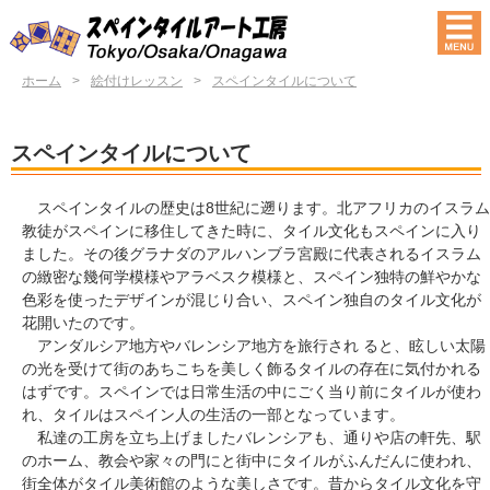
ホーム
>
絵付けレッスン
>
スペインタイルについて
スペインタイルについて
スペインタイルの歴史は8世紀に遡ります。北アフリカのイスラム
教徒がスペインに移住してきた時に、タイル文化もスペインに入り
ました。その後グラナダのアルハンブラ宮殿に代表されるイスラム
の緻密な幾何学模様やアラベスク模様と、スペイン独特の鮮やかな
色彩を使ったデザインが混じり合い、スペイン独自のタイル文化が
花開いたのです。
アンダルシア地方やバレンシア地方を旅行され ると、眩しい太陽
の光を受けて街のあちこちを美しく飾るタイルの存在に気付かれる
はずです。スペインでは日常生活の中にごく当り前にタイルが使わ
れ、タイルはスペイン人の生活の一部となっています。
私達の工房を立ち上げましたバレンシアも、通りや店の軒先、駅
のホーム、教会や家々の門にと街中にタイルがふんだんに使われ、
街全体がタイル美術館のような美しさです。昔からタイル文化を守