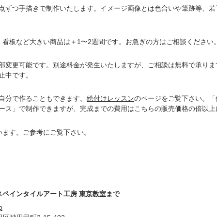
点ずつ手描きで制作いたします。イメージ画像とは色合いや筆跡等、若
。看板など大きい商品は＋1〜2週間です。お急ぎの方はご相談ください
部変更可能です。別途料金が発生いたしますが、ご相談は無料で承りま
止中です。
自分で作ることもできます。
絵付けレッスン
のページをご覧下さい。「
ース」で制作できますが、完成までの費用はこちらの販売価格の倍以上
います。ご参考にご覧下さい。
スペインタイルアート工房
東京教室
まで
p