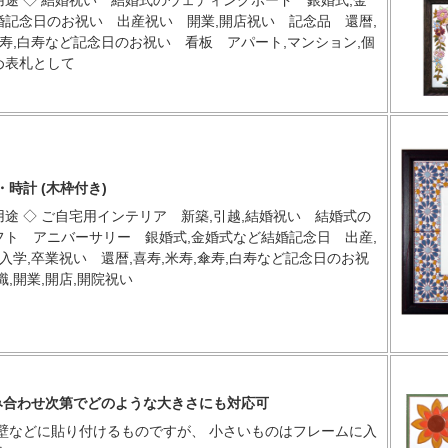
途 ◇ 結婚祝い 結婚式のウェディングボード 銀婚式,金
婚記念日のお祝い 出産祝い 開業,開店祝い 記念品 還暦,
傘寿,白寿など記念日のお祝い 看板 アパート,マンション,個
め表札として
時計 (木枠付き)
途 ◇ ご自宅用インテリア 新築,引越,結婚祝い 結婚式の
フト アニバーサリー 銀婚式,金婚式など結婚記念日 出産,
,入学,卒業祝い 還暦,喜寿,米寿,傘寿,白寿など記念日のお祝
職,開業,開店,開院祝い
組み合わせ次第でどのような大きさにも対応可
壁などに貼り付けるものですが、 小さいものはフレームに入