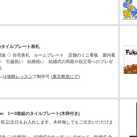
mのタイルプレート表札
用途 ◇ 自宅表札 ルームプレート 店舗のミニ看板 屋内看
い 引越祝い 結婚祝い 結婚式の両親や祖父母へのプレゼ
品
ンは
体験レッスン
で制作可 (
東京教室にて
)
4cm 1〜3枚組のタイルプレート(木枠付き)
,お名前,記念日をお入れします。木枠無しでもご注文いただけま