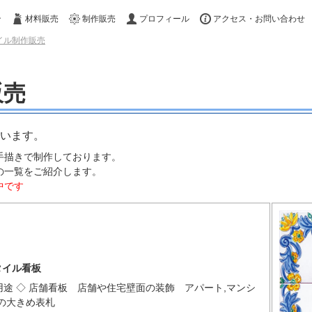
ン
材料販売
制作販売
プロフィール
アクセス・お問い合わせ
イル制作販売
販売
います。
手描きで制作しております。
の一覧をご紹介します。
中です
タイル看板
途 ◇ 店舗看板 店舗や住宅壁面の装飾 アパート,マンシ
の大きめ表札