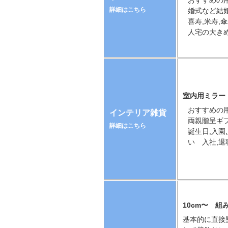
おすすめの用
詳細はこちら
婚式など結
喜寿,米寿,
人宅の大き
室内用ミラー・
おすすめの用
インテリア雑貨
両親贈呈ギ
詳細はこちら
誕生日,入園
い 入社,退
10cm〜 
基本的に直接