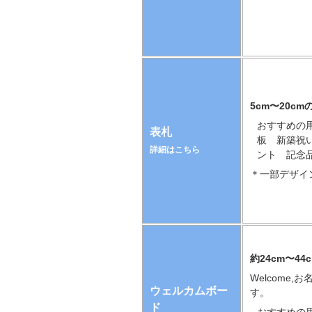
5cm〜20c
おすすめの
表札
板 新築祝
詳細はこちら
ント 記念
＊一部デザイ
約24cm〜4
Welcome
ウェルカムボー
す。
ド