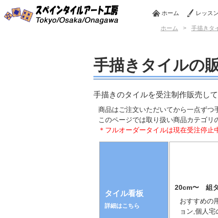
ホーム
レッス
ホーム
>
手描きタ
手描きタイルの
手描きのタイルを受注制作販売して
商品はご注文いただいてから一点ずつ
このページでは取り扱い商品カテゴリ
＊フルオーダータイルは現在受注停止
20cm〜 組
タイル看板
おすすめの用
詳細はこちら
ョン,個人宅