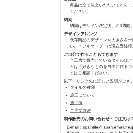
商品は全て注文いただいてから一
ください。
納期
納期はデザイン決定後、約3週間
デザインアレンジ
既存商品のデザインや大きさを一
い。＊フルオーダーは現在受注停
ご自分で作ることもできます
当工房で販売しているタイルはご
ムは「好きなものを自由に作るコ
ずはご相談ください。
以下、リンク先に詳しい説明がござ
タイルの種類
施工について
施工例
ご注文方法
制作販売のお問い合わせ・ご注文は
E-mail：
spaintile@japan.email.ne.j